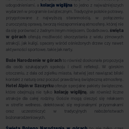
udogodnieniami, a
kolacja wigilijna
to jedno z najważniejszych
wydarzeń w programie świątecznym. Tradycyjne polskie potrawy,
przygotowane z najwyższą starannością, w połączeniu
z uroczystą oprawą, tworzą niezapomnianą atmosferę, której nie
da się porównać z żadnym innym miejscem. Dodatkowo,
święta
w górach
oferują możliwość skorzystania z wielu zimowych
atrakcji, jak kuligi, spacery wśród ośnieżonych drzew czy nawet
aktywności sportowe, takie jak narty.
Boże Narodzenie w górach
to również doskonała propozycja
dla osób szukających spokoju i chwili refleksji. W górskim
otoczeniu, z dala od zgiełku miasta, łatwiej jest nawiązać bliski
kontakt z naturą oraz poczuć prawdziwą świąteczną atmosferę.
Hotel Alpin w Szczyrku
oferuje specjalne pakiety świąteczne,
które obejmują nie tylko
kolację wigilijną
, ale również liczne
atrakcje dla całej rodziny. Goście mogą cieszyć się relaksem
w strefie wellness, delektować się regionalnymi przysmakami
oraz uczestniczyć w tradycyjnych nabożeństwach
bożonarodzeniowych.
Święta Bożego Narodzenia w górach
to nie tylko czas