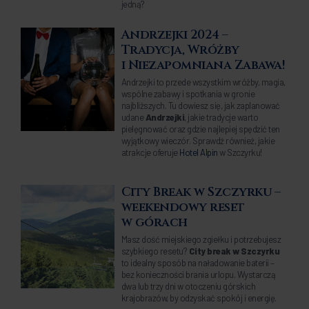
jedną?
Andrzejki 2024 –
Tradycja, Wróżby
i Niezapomniana Zabawa!
Andrzejki to przede wszystkim wróżby, magia,
wspólne zabawy i spotkania w gronie
najbliższych. Tu dowiesz się, jak zaplanować
udane
Andrzejki
, jakie tradycje warto
pielęgnować oraz gdzie najlepiej spędzić ten
wyjątkowy wieczór. Sprawdź również, jakie
atrakcje oferuje
Hotel Alpin
w Szczyrku!
City Break w Szczyrku –
weekendowy reset
w górach
Masz dość miejskiego zgiełku i potrzebujesz
szybkiego resetu?
City break w Szczyrku
to idealny sposób na naładowanie baterii –
bez konieczności brania urlopu. Wystarczą
dwa lub trzy dni w otoczeniu górskich
krajobrazów, by odzyskać spokój i energię.