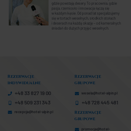
gdzie powstają desery. To pracownia, gdzie
pasja, rzemiosło i innowacja łączą się
w każdym kęsie. Od ponad lat specjalizujemy
się w tortach weselnych, słodkich stołach
i deserach na każdą okazję – od kameralnych
śniadań do dużych przyjęć weselnych.
Rezerwacje
Rezerwacje
indywidualne
grupowe
+48 33 827 19 00
wesela@hotel-alpin.pl
+48 509 231 343
+48 728 445 481
Rezerwacje
recepcja@hotel-alpin.pl
grupowe
promocja@hotel-