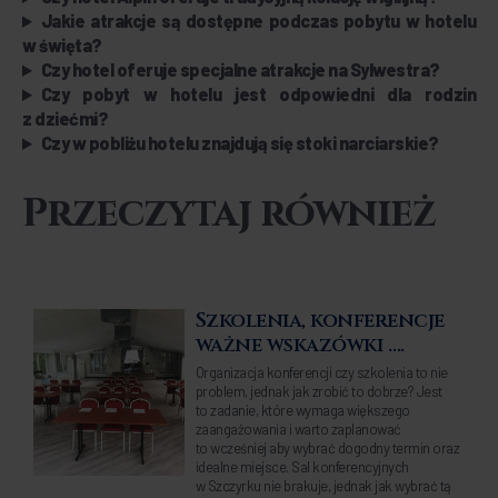
Jakie atrakcje są dostępne podczas pobytu w hotelu
w święta?
Czy hotel oferuje specjalne atrakcje na Sylwestra?
Czy pobyt w hotelu jest odpowiedni dla rodzin
z dziećmi?
Czy w pobliżu hotelu znajdują się stoki narciarskie?
Przeczytaj również
Szkolenia, konferencje
ważne wskazówki ….
Organizacja konferencji czy szkolenia to nie
problem, jednak jak zrobić to dobrze? Jest
to zadanie, które wymaga większego
zaangażowania i warto zaplanować
to wcześniej aby wybrać dogodny termin oraz
idealne miejsce. Sal konferencyjnych
w Szczyrku nie brakuje, jednak jak wybrać tą