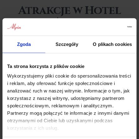
Atrakcje w Hotel
Alpin
Atrakcje w Hotel Alpin
to doskonałe połączenie relaksu,
Zgoda
Szczegóły
O plikach cookies
przygody i kontaktu z naturą, które sprawią, że pobyt w górach
stanie się niezapomnianym doświadczeniem.
Hotel Alpin
w Szczyrku
oferuje swoim gościom wyjątkową okazję do
Ta strona korzysta z plików cookie
pełnego zanurzenia się w zimowej aurze Beskidów, korzystając
Wykorzystujemy pliki cookie do spersonalizowania treści
z szerokiej gamy atrakcji, które są dopasowane zarówno do osób
i reklam, aby oferować funkcje społecznościowe i
szukających odprężenia, jak i tych, którzy preferują aktywny
wypoczynek.
Święta Bożego Narodzenia w górach
oraz
analizować ruch w naszej witrynie. Informacje o tym, jak
Sylwester w górach 2024
w Hotelu Alpin to czas pełen
korzystasz z naszej witryny, udostępniamy partnerom
wyjątkowych doświadczeń, które można wzbogacić o wiele
społecznościowym, reklamowym i analitycznym.
dodatkowych aktywności.
Partnerzy mogą połączyć te informacje z innymi danymi
otrzymanymi od Ciebie lub uzyskanymi podczas
Jednym z kluczowych elementów oferty
Hotelu Alpin
jest strefa
korzystania z ich usług.
wellness i spa, gdzie goście mogą odprężyć się po dniu
spędzonym na świeżym powietrzu. Zabiegi relaksacyjne, sauny