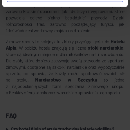
na łonie natury. Wędrówki po górskich szlakach mogą być
zarówno krótkimi spacerami, jak i dłuższymi wyprawami, które
pozwalają odkryć piękno beskidzkiej przyrody. Dzięki
różnorodności tras, zarówno początkujący turyści, jak
i doświadczeni wędrowcy znajdą coś dla siebie.
Zimowe sporty to kolejny atut, który przyciąga gości do
Hotelu
Alpin
. W pobliżu hotelu znajdują się liczne
stoki narciarskie
,
które są idealnym miejscem dla miłośników nart i snowboardu.
Dla osób, które dopiero zaczynają swoją przygodę ze sportami
zimowymi, dostępne są szkółki narciarskie oraz wypożyczalnie
sprzętu, co sprawia, że każdy może spróbować swoich sił
na stoku.
Narciarstwo w Szczyrku
to jedna
z najpopularniejszych form spędzania zimowego urlopu,
a Beskidy oferują doskonałe warunki do uprawiania tego sportu.
FAQ
Czy hotel Alpin oferuje tradycyjną kolację wigilijną?