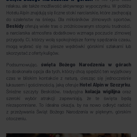
relaksu, ale także możliwość aktywnego wypoczynku. W pobliżu
Hotelu Alpin znajdują się liczne stoki narciarskie, które zachęcają
do szaleństw na śniegu. Dla miłośników zimowych sportów,
Beskidy
oferują wiele tras o zróżnicowanym stopniu trudności,
a narciarska atmosfera dodatkowo wzmaga poczucie zimowej
przygody. Ci, którzy wolą spokojniejsze formy spędzania czasu,
mogą wybrać się na piesze wędrówki górskimi szlakami lub
skorzystać z oferty kuligów.
Podsumowując,
święta Bożego Narodzenia w górach
to doskonała opcja dla tych, którzy chcą spędzić ten wyjątkowy
czas w bliskim kontakcie z naturą, ciesząc się jednocześnie
luksusem i gościnnością, jaką oferuje
Hotel Alpin w Szczyrku
.
Śnieżne szczyty Beskidów, tradycyjna
kolacja wigilijna
oraz
szeroki wybór atrakcji zapewniają, że te święta będą
niezapomniane. To idealna okazja, by na nowo odkryć radość
z przeżywania Świąt Bożego Narodzenia w pięknym, górskim
otoczeniu.