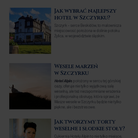
Jak wybrać najlepszy
hotel w Szczyrku?
Szczyrk – serce Beskidów, to malownicza
miejscowość położona w dolinie potoku
Żylica, w województwie śląskim.
Wesele marzeń
w Szczyrku
Hotel Alpin
, położony w sercu tej górskiej
oazy, oferuje nie tylko wyjątkową salę
weselną, ale też niezapomniane wrażenia
i profesjonalną obsługę, która sprawi, że
Wasze wesele w Szczyrku będzie nie tylko
piękne, ale i bezstresowe.
Jak tworzymy torty
weselne i słodkie stoły?
Cukiernia Hotelu Alpin to nie tylko miejsce,