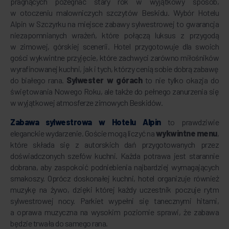
pragnących pożegnać stary rok w wyjątkowy sposób,
w otoczeniu malowniczych szczytów Beskidu. Wybór Hotelu
Alpin w Szczyrku na miejsce zabawy sylwestrowej to gwarancja
niezapomnianych wrażeń, które połączą luksus z przygodą
w zimowej, górskiej scenerii. Hotel przygotowuje dla swoich
gości wykwintne przyjęcie, które zachwyci zarówno miłośników
wyrafinowanej kuchni, jak i tych, którzy cenią sobie dobrą zabawę
do białego rana.
Sylwester w górach
to nie tylko okazja do
świętowania Nowego Roku, ale także do pełnego zanurzenia się
w wyjątkowej atmosferze zimowych Beskidów.
Zabawa sylwestrowa w
Hotelu Alpin
to prawdziwie
eleganckie wydarzenie. Goście mogą liczyć na
wykwintne menu
,
które składa się z autorskich dań przygotowanych przez
doświadczonych szefów kuchni. Każda potrawa jest starannie
dobrana, aby zaspokoić podniebienia najbardziej wymagających
smakoszy. Oprócz doskonałej kuchni, hotel organizuje również
muzykę na żywo, dzięki której każdy uczestnik poczuje rytm
sylwestrowej nocy. Parkiet wypełni się tanecznymi hitami,
a oprawa muzyczna na wysokim poziomie sprawi, że zabawa
będzie trwała do samego rana.