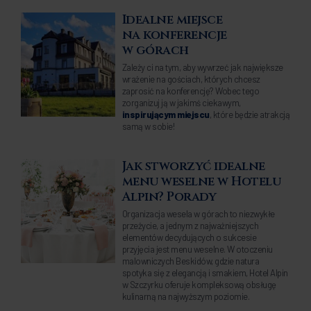
Idealne miejsce
na konferencje
w górach
Zależy ci na tym, aby wywrzeć jak największe
wrażenie na gościach, których chcesz
zaprosić na konferencję? Wobec tego
zorganizuj ją w jakimś ciekawym,
inspirującym miejscu
, które będzie atrakcją
samą w sobie!
Jak stworzyć idealne
menu weselne w Hotelu
Alpin? Porady
Organizacja wesela w górach to niezwykłe
przeżycie, a jednym z najważniejszych
elementów decydujących o sukcesie
przyjęcia jest menu weselne. W otoczeniu
malowniczych Beskidów, gdzie natura
spotyka się z elegancją i smakiem, Hotel Alpin
w Szczyrku oferuje kompleksową obsługę
kulinarną na najwyższym poziomie.